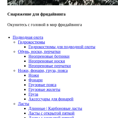
Снаряжение для фридайвинга
Окунитесь с головой в мир фридайвинга
Подводная охота
Гидрокостюмы
Гидрокостюмы для подводной охоты
Обувь, носки, перчатки
Неопреновые ботинки
Неопреновые носки
Неопреновые перчатки
Ножи, фонари, груза, пояса
Ножи
Фонари
Грузовые пояса
Грузовые жилеты
Груза
Аксессуары для фонарей
Ласты
Длинные | Карбоновые ласты
Ласты с открытой пяткой
Ласты с закрытой пяткой