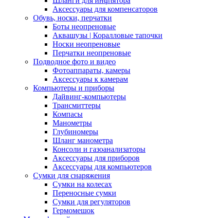
Шланги для инфлятора
Аксессуары для компенсаторов
Обувь, носки, перчатки
Боты неопреновые
Аквашузы | Коралловые тапочки
Носки неопреновые
Перчатки неопреновые
Подводное фото и видео
Фотоаппараты, камеры
Аксессуары к камерам
Компьютеры и приборы
Дайвинг-компьютеры
Трансмиттеры
Компасы
Манометры
Глубиномеры
Шланг манометра
Консоли и газоанализаторы
Аксессуары для приборов
Аксессуары для компьютеров
Сумки для снаряжения
Сумки на колесах
Переносные сумки
Сумки для регуляторов
Гермомешок