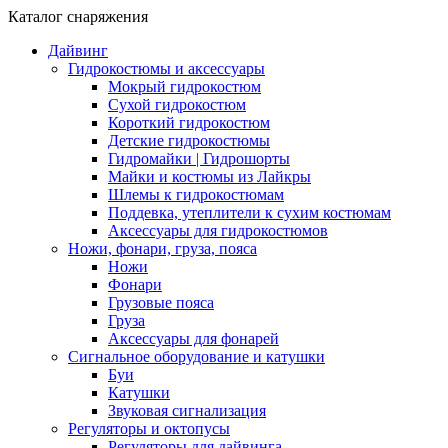
Каталог снаряжения
Дайвинг
Гидрокостюмы и аксессуары
Мокрый гидрокостюм
Сухой гидрокостюм
Короткий гидрокостюм
Детские гидрокостюмы
Гидромайки | Гидрошорты
Майки и костюмы из Лайкры
Шлемы к гидрокостюмам
Поддевка, утеплители к сухим костюмам
Аксессуары для гидрокостюмов
Ножи, фонари, груза, пояса
Ножи
Фонари
Грузовые пояса
Груза
Аксессуары для фонарей
Сигнальное оборудование и катушки
Буи
Катушки
Звуковая сигнализация
Регуляторы и октопусы
Регуляторы для дайвинга