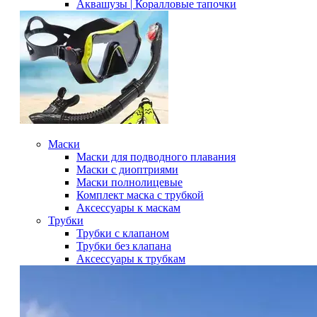
Аквашузы | Коралловые тапочки
Маски
Маски для подводного плавания
Маски с диоптриями
Маски полнолицевые
Комплект маска с трубкой
Аксессуары к маскам
Трубки
Трубки с клапаном
Трубки без клапана
Аксессуары к трубкам