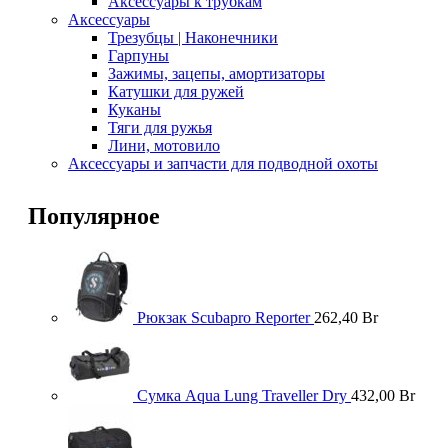
Аксессуары к трубкам
Аксессуары
Трезубцы | Наконечники
Гарпуны
Зажимы, зацепы, амортизаторы
Катушки для ружей
Куканы
Тяги для ружья
Лини, мотовило
Аксессуары и запчасти для подводной охоты
Популярное
Рюкзак Scubapro Reporter
262,40
Br
Сумка Aqua Lung Traveller Dry
432,00
Br